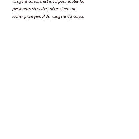
visage et corps. Il est idéal pour toutes les 
personnes stressées, nécessitant un 
lâcher prise global du visage et du corps. 
Ce modelage aux huiles essentielles vous 
apportera la sérénité dont vous avez 
besoin. 
Durée : 1h
Details
À SAVOIR : à partir de la date d'achat,
le bon cadeau est valable 4 mois.
© Villa Cléopâtre